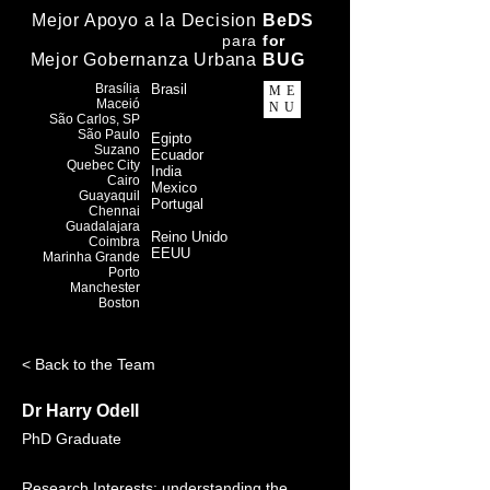
Mejor Apoyo a la Decision
BeDS
para
f
or
Mejor Gobernanza Urbana
BUG
Brasília
Brasil
ME
Maceió
NU
​São Carlos, SP
São Paulo
Egipto
Suzano
Ecuador
Quebec City
India
Cairo
Mexico
Guayaquil
Portugal
Chennai
Guadalajara
Reino Unido
Coimbra
EEUU
Marinha Grande
Porto
Manchester
Boston
< Back to the Team
Dr Harry Odell
PhD Graduate
Research Interests: understanding the 