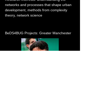
networks and processes that shape urban 
development, methods from complexity 
theory, network science
BeDS4BUG Projects: Greater Manchester
http://
https://www.research.manchester.ac.uk/
portal/harry.odell.html
Esta página web utiliza un tema oscuro
para ahorrar energía
Versión en español editada con el apoyo de traductores de IA
© 2025 by Nuno Pinto