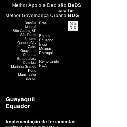
Melhor Apoio a
Decisão
BeDS
para
f
or
Melhor Governança Urbana
BUG
Brasília
Brasil
ME
Maceió
NU
​São Carlos, SP
São Paulo
Egipto
Suzano
Ecuador
Quebec City
Índia
Cairo
México
Guayaquil
Portugal
Chennai
Guadalajara
Reino Unido
Coimbra
EUA
Marinha Grande
Porto
Manchester
Boston
Guayaquil
Equador
Implementação de ferramentas