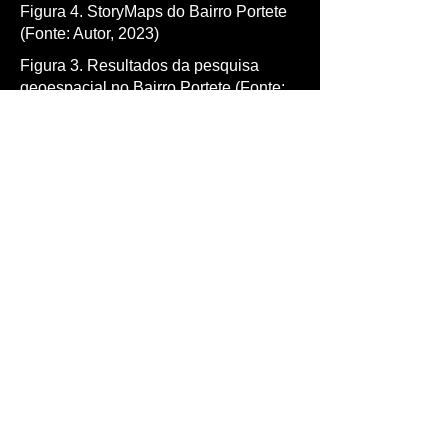
Figura 4. StoryMaps do Bairro Portete
(Fonte: Autor, 2023)
Figura 3. Resultados da pesquisa
geoespacial no Bairro Portete (Fonte:
Autor, baseado em Esri, Maxar,
Earthstar Geographics e no GIS User
Community Map Service Layer, 2023)
Em reflexão, esta pesquisa sugere que
as ferramentas digitais têm um
potencial significativo para integrar
partes interessadas, desde
especialistas até aqueles sem
experiência, como comunidades, em
uma plataforma comum
correspondente a qualquer aplicação
baseada em tecnologia capaz de
consolidar a cognição social com
conhecimento técnico.
Além disso, constatou-se que, para