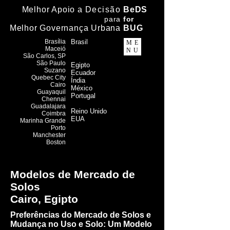
Melhor Apoio a
Decisão
BeDS
para
f
or
Melhor Governança Urbana
BUG
Brasília
Brasil
ME
Maceió
NU
​São Carlos, SP
São Paulo
Egipto
Suzano
Ecuador
Quebec City
Índia
Cairo
México
Guayaquil
Portugal
Chennai
Guadalajara
Reino Unido
Coimbra
EUA
Marinha Grande
Porto
Manchester
Boston
Modelos de Mercado de
Solos
Cairo, Egipto
Preferências do Mercado de Solos e
Mudança no Uso e Solo: Um Modelo