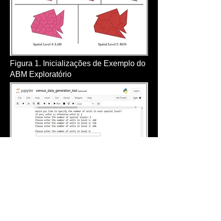
Figura 1. Inicializações de Exemplo do
ABM Exploratório
Figure 2: Census data generation tool
References
Kushwaha, A. K., Kar, A. K. and Dwivedi, Y. K.
(2021). Applications of big data in emerging
manage- ment disciplines: A literature review
using text mining, International Journal of
Information Man- agement Data Insights 1(2):