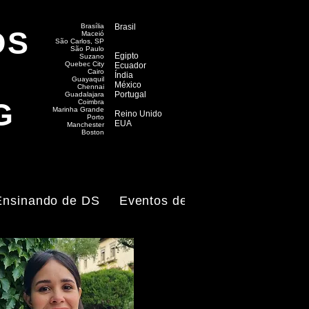
Brasília
Brasil
DS
Maceió
​São Carlos, SP
São Paulo
Egipto
Suzano
Quebec City
Ecuador
Cairo
Índia
Guayaquil
México
Chennai
Portugal
Guadalajara
G
Coimbra
Marinha Grande
Reino Unido
Porto
EUA
Manchester
Boston
Ensinando de DS
Eventos de DS