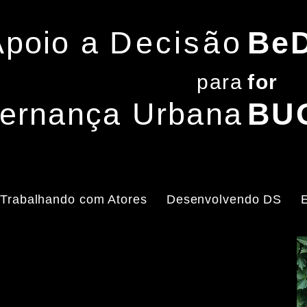
Apoio a
Decisão
Be
para
f
or
ernança Urbana
BU
Trabalhando com Atores
Desenvolvendo DS